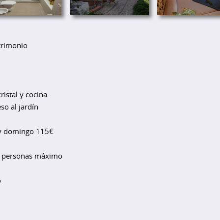
trimonio
istal y cocina.
so al jardín
 y domingo 115€
 4 personas máximo
o